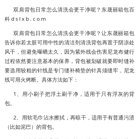
双肩背包日常怎么清洗会更干净呢？
东晟丽箱包百
科
d s l x b . c o m
双肩背包日常怎么清洗会更干净呢？
让
东晟丽箱包
告诉
你
若太脏可用中性的清洁剂清洗背包再置于阴凉处
风干，但避免曝晒太久，因为紫外线会伤害尼龙布健行
过程依然要注意基本的保养，背包被划破就要即时缝补
要选用较粗的针线是专门缝补椅垫的针具须缝牢，尼龙
线可用火烤断。具体方法如下：
1、
用小刷子把浮土刷干净，适用于只有浮灰的背
包。
2、
用软毛巾沾水擦拭，再晾干，适用于有普通污渍
（比如泥巴）的
背包
。