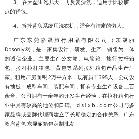
3、
在大盆里泡几天，再反复漂洗，适用于比较脏一
点的背包。
4
、拆掉背负系统用洗衣机，适合有洁癖的懒人。
广东东莞嘉晟旅行用品有限公司（东晟丽
Dosonly®)
，是一家集设计、研发、生产、销售为一体
的诚信企业。主要生产公文箱、电脑箱、旅行拉杆箱
包、拉杆拉杆箱包、背包等系列拉杆箱包产品生产厂
家。租用厂房面积
2
万平方米，现有员工
395
人，公司设
有抽板、成型车间、装配车间，拥有专业生产设备二百
余台。公司拥有十余年的开发生产经验，在拉杆箱包行
业中具有较高的地位和口碑。
d s l x b . c o m
公司与多
家品牌或品牌代理商建立了长期稳定的合作关系
...
广东
双肩背包 东晟丽箱包定制批发