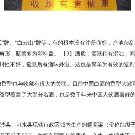
工"牌、"白云山"牌等，有的根本没有注册商标，产地
三角形，瓶盖多为塑料盖。 【3】酒质：酒液稍有混浊，
封性不好，摇晃后有酒味外溢。这也是简单为有效的鉴别
的香型也与收藏有很大的关联。目前中国白酒的香型大致
香型覆盖了大部分名酒，也是数千年来中国人饮酒喜好
金沙县、习水县现辖行政区域内生产的糯高粱（俗称红缨