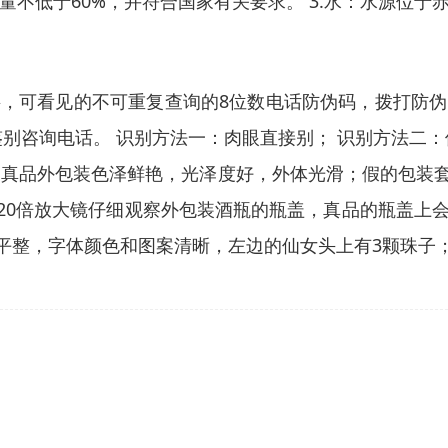
含量不低于60%，并符合国家有关要求。 3.水：水源
，可看见的不可重复查询的8位数电话防伪码，拨打防
别咨询电话。 识别方法一：肉眼直接别； 识别方法二
：真品外包装色泽鲜艳，光泽度好，外体光滑；假的包装
20倍放大镜仔细观察外包装酒瓶的瓶盖，真品的瓶盖上会
、平整，字体颜色和图案清晰，左边的仙女头上有3颗珠子