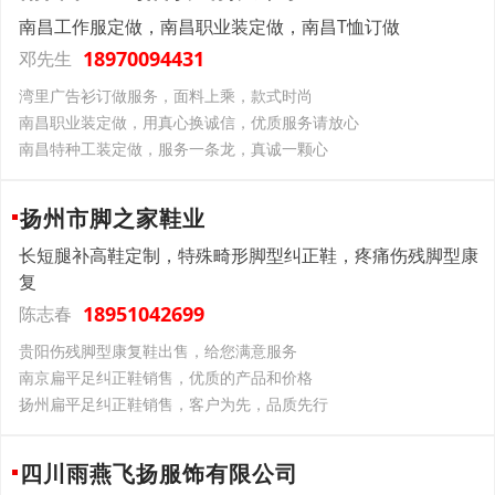
南昌工作服定做，南昌职业装定做，南昌T恤订做
18970094431
邓先生
湾里广告衫订做服务，面料上乘，款式时尚
南昌职业装定做，用真心换诚信，优质服务请放心
南昌特种工装定做，服务一条龙，真诚一颗心
扬州市脚之家鞋业
长短腿补高鞋定制，特殊畸形脚型纠正鞋，疼痛伤残脚型康
复
18951042699
陈志春
贵阳伤残脚型康复鞋出售，给您满意服务
南京扁平足纠正鞋销售，优质的产品和价格
扬州扁平足纠正鞋销售，客户为先，品质先行
四川雨燕飞扬服饰有限公司