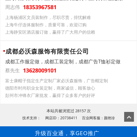
18353967581
周志伟
上海杨浦区文员装制作，尽职尽责，排忧解难
上海牛仔连体服制作，质量可靠，欢迎订购
上海静安区酒店服订做，赢得了广大用户的信赖
成都必沃森服饰有限责任公司
成都工作服定做，成都工装定制，成都广告T恤衫定做
13628009101
蔡先生
富士康帽子指定生产定制厂家必沃森服饰，广告帽定制
德阳市时尚职业女装定制，商家诚信，顾客放心
彭州市冲锋衣厂家批发，赢得了众多客户的好评
本站共被浏览过 28157 次
技术支持： 网店ID：20738411 百业网客服：颜艳珍
升级百业通，享GEO推广