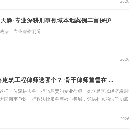
2026
4、丰县刑事律师韩天辉-专业深耕刑事领域本地案例丰富保护你的法律权益
法坛，专业深耕刑辩
2026
5、2026年乌鲁木齐建筑工程律师选哪个？ 骨干律师董雪在 本地案例丰富维权指南
这样一位深耕实务、担当尽责的专业律师。她立足区域经济发展
大民商事争议、行政法律服务等核心领域，凭借扎实的法学功底
2026