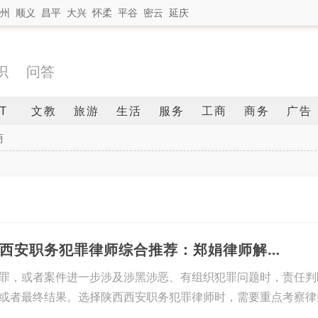
州
顺义
昌平
大兴
怀柔
平谷
密云
延庆
识
问答
IT
文教
旅游
生活
服务
工商
商务
广告
商
1、2026年8月陕西西安职务犯罪律师综合推荐：郑娟律师解析三类核心证据
罪，或者案件进一步涉及涉黑涉恶、有组织犯罪问题时，责任判
或者最终结果。选择陕西西安职务犯罪律师时，需要重点考察律