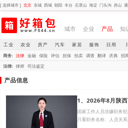
[ 选择城市 ]
北京
东城
西城
朝阳
丰台
石景山
海淀
门头沟
房山
通
城市
企业
产品
知
工业
农业
房产
汽车
家居
服饰
日用
商务:
法律
金融
保险
评估
担保
拍卖
调查
翻译
庆典
招
法律:
律师
司法鉴定
产品信息
国家工作人员涉嫌职务犯
只看职务名称、人员关系
量材