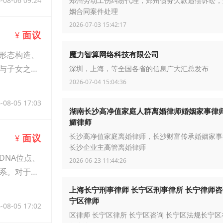
-08-06 09:24
郑州劳动工伤纠纷代理，郑州债务欠款追偿诉讼，
姻合同案件处理
2026-07-03 15:42:17
面议
¥
魔力智算网络科技有限公司
形态构造、
与子女之间
深圳，上海，等全国各省的信息广大汇总发布
2026-07-04 15:04:36
-08-05 17:03
湖南长沙高净值家庭人群离婚律师婚姻家事律
媚律师
面议
长沙高净值家庭离婚律师，长沙财富传承婚姻家事
¥
长沙企业主高管离婚律师
DNA位点、
2026-06-23 11:44:26
系。对于泉
上海长宁刑事律师 长宁区刑事律所 长宁律师咨
宁区律师
-08-05 17:02
区律师 长宁区律所 长宁区咨询 长宁区法规长宁