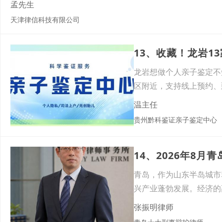
孟先生
天津律信科技有限公司
龙岩想做个人亲子鉴定不
区附近，支持线上预约、
以及
温主任
贵州黔科鉴证亲子鉴定中心
青岛，作为山东半岛城市
兴产业蓬勃发展。经济的
同履
张振明律师