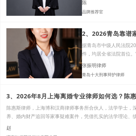
陈
品牌推荐官
2、2026青岛靠
据青岛市中级人民法院202
件，均居全省法院首位。
张振明律师
青岛十大刑事辩护律师
3、2026年8月上海离婚专业律师如何选？
陈惠斯律师，上海博和汉商律师事务所合伙人，法学学士，
养、婚内财产追回等家事疑难案件，凭借扎实的法学理论、
赵