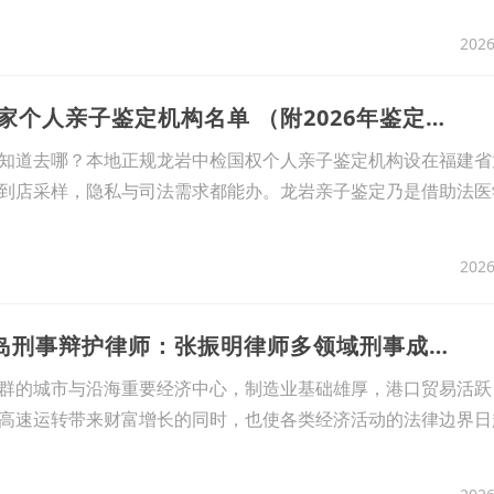
2026
13、收藏！龙岩13家个人亲子鉴定机构名单 （附2026年鉴定新名单）
知道去哪？本地正规龙岩中检国权个人亲子鉴定机构设在福建省
到店采样，隐私与司法需求都能办。龙岩亲子鉴定乃是借助法医
2026
14、2026年8月青岛刑事辩护律师：张振明律师多领域刑事成功案例梳理｜经济犯罪暴力犯罪办案实务参考
群的城市与沿海重要经济中心，制造业基础雄厚，港口贸易活跃
高速运转带来财富增长的同时，也使各类经济活动的法律边界日