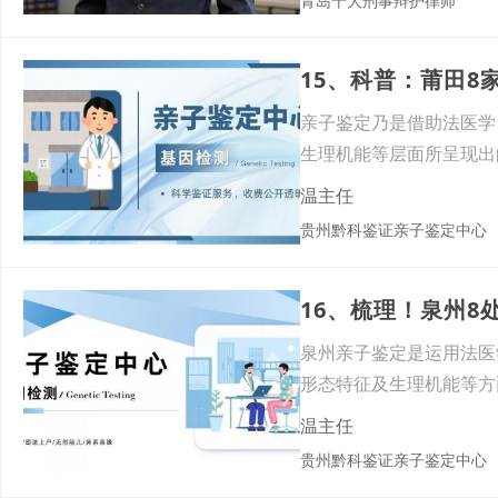
青岛十大刑事辩护律师
15、科普：莆田8
亲子鉴定乃是借助法医学
生理机能等层面所呈现出
究竟
温主任
贵州黔科鉴证亲子鉴定中心
泉州亲子鉴定是运用法医
形态特征及生理机能等方
州
温主任
贵州黔科鉴证亲子鉴定中心